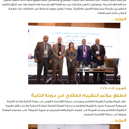
محافظ الإسكندرية، بروتوكول تعاون مشترك بين محافظة الإسكندرية والدكتورة مها عبد الرازق الرئيس
التنفيذي لشركة مصر لإدارة الأصول العقارية، وذلك لتعزيز جهود الحفاظ على العقارات ذات الطابع
التراثي داخل المحافظة.
المزيد ..
السبت 18-01-2025
انطلاق مؤتمر التقييم العقاري في دورته الثانية
عقد اليوم مؤتمر التقييم العقارى ودوره فى حماية الاقتصاد القومى فى دورته الثانية والذى اقامتة
الجمعية المصرية لخبراء التقييم العقارى و برعاية الهيئة العامة للرقابة المالية والذى ناقش اهمية
التقييم العقارى ومدى اهميتة فى عمليات البيع والاستثمار ومدى ضرورة تطبيقة على مستوى المهنة
ودورها فى حماية الاقتصاد المصرى
المزيد ..