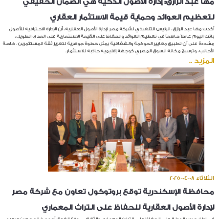
مها عبد الرازق: إدارة الأصول الذكية هي الضمان الحقيقي
لتعظيم العوائد وحماية قيمة الاستثمار العقاري
أكدت مها عبد الرازق، الرئيس التنفيذي لشركة مصر لإدارة الأصول العقارية، أن الإدارة الاحترافية للأصول
باتت اليوم عاملاً حاسماً في تعظيم العوائد والحفاظ على القيمة الاستثمارية على المدى الطويل،
مشددة على أن تطبيق معايير الحوكمة والشفافية يمثل خطوة جوهرية لتعزيز ثقة المستثمرين، خاصة
الأجانب، وترسيخ مكانة السوق المصري كوجهة إقليمية جاذبة للاستثمار.
المزيد ..
الثلاثاء 08-04-2025
محافظة الإسكندرية توقع بروتوكول تعاون مع شركة مصر
لإدارة الأصول العقارية للحفاظ على التراث المعماري
في إطار حرص الدولة على الحفاظ على التراث المعماري والثقافي، وقع الفريق أحمد خالد حسن سعيد،